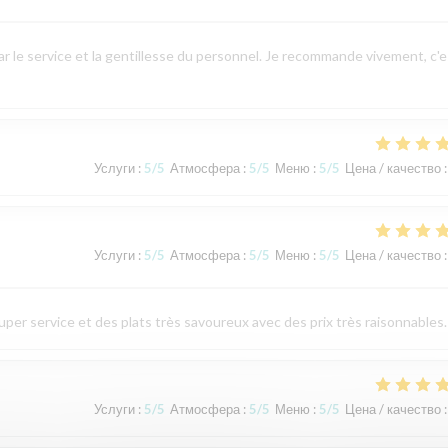
 par le service et la gentillesse du personnel. Je recommande vivement, c'e
Услуги
:
5
/5
Атмосфера
:
5
/5
Меню
:
5
/5
Цена / качество
:
Услуги
:
5
/5
Атмосфера
:
5
/5
Меню
:
5
/5
Цена / качество
:
per service et des plats très savoureux avec des prix très raisonnables.
Услуги
:
5
/5
Атмосфера
:
5
/5
Меню
:
5
/5
Цена / качество
: