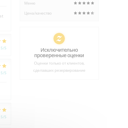
Меню
Цена/качество
st
5
/5
Исключительно
проверенные оценки
Оценки только от клиентов,
сделавших резервирование
5
/5
5
/5