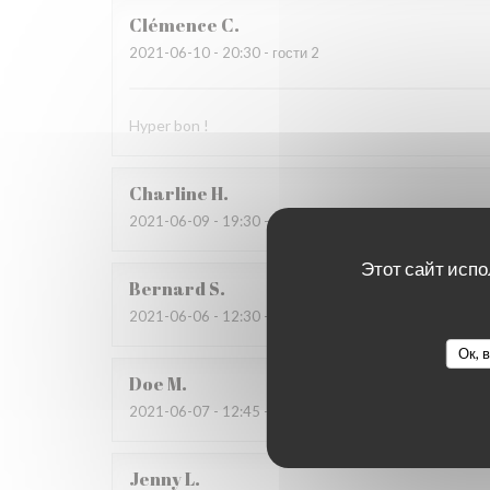
Clémence
C
2021-06-10
- 20:30 - гости 2
Hyper bon !
Charline
H
2021-06-09
- 19:30 - гости 5
Этот сайт испо
Bernard
S
2021-06-06
- 12:30 - гости 3
Ок, 
Doe
M
2021-06-07
- 12:45 - гости 2
Jenny
L