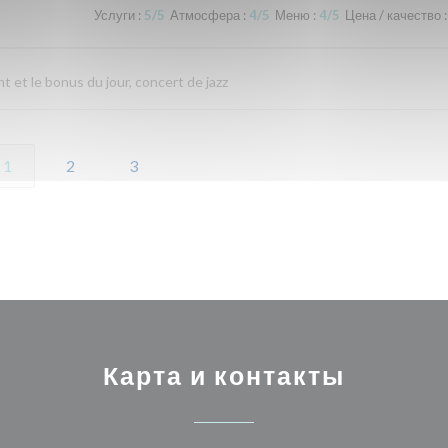
Услуги
:
5
/5
Атмосфера
:
4
/5
Меню
:
4
/5
Цена / качество
:
nt et le bonus du jour, concert de jazz
1
2
3
Карта и контакты