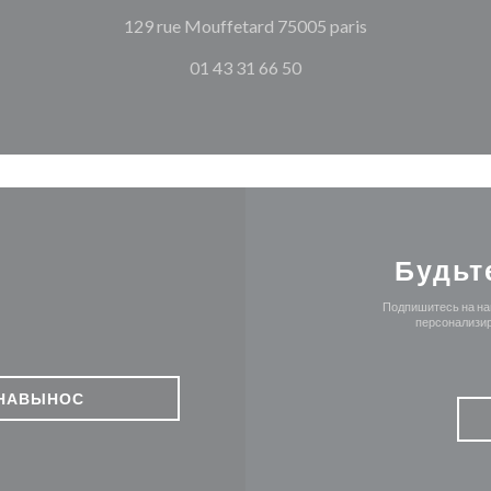
((открывается 
129 rue Mouffetard 75005 paris
01 43 31 66 50
Будьт
Подпишитесь на наш
персонализир
НАВЫНОС