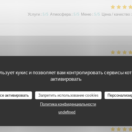
Услуги
:
5
/5
Атмосфера
:
5
/5
Меню
:
5
/5
Цена / качество
:
Услуги
:
5
/5
Атмосфера
:
4
/5
Меню
:
4
/5
Цена / качество
:
льзует кукис и позволяет вам контролировать сервисы ко
активировать
Услуги
:
5
/5
Атмосфера
:
4
/5
Меню
:
4
/5
Цена / качество
:
все активировать
Запретить использование cookies
Персонализи
Политика конфиденциальности
Услуги
:
5
/5
Атмосфера
:
4
/5
Меню
:
4
/5
Цена / качество
:
undefined