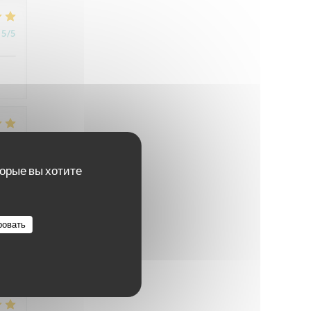
5
/5
5
/5
торые вы хотите
4
/5
ровать
4
/5